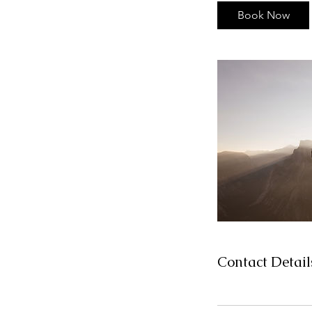
i
Book Now
n
Contact Detail